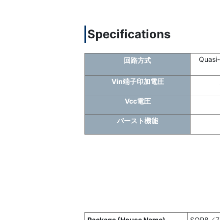
Specifications
Quasi
回路方式
Vin端子印加電圧
Vcc電圧
バースト機能
Package (House Name)
SOP8／7