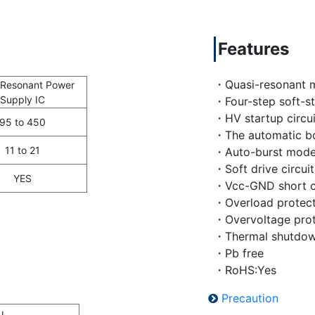
Features
・Quasi-resonant 
-Resonant Power
Supply IC
・Four-step soft-st
・HV startup circui
95 to 450
・The automatic bo
11 to 21
・Auto-burst mod
・Soft drive circui
YES
・Vcc-GND short cir
・Overload protecti
・Overvoltage prote
・Thermal shutdown
・Pb free
・RoHS:Yes
Precaution
J