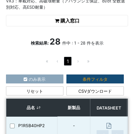
VX3：車載対応、高破壊耐量（アバランシェ保証、di/dt 全数選
別対応、高ESD耐量）
購入窓口
28
検索結果
:
件中 :
1
-
28
件を表示
«
‹
›
»
1
のみ表示
条件フィルタ
リセット
CSVダウンロード
検索ページの使い方
品名
新製品
DATASHEET
P1R5B40HP2
-