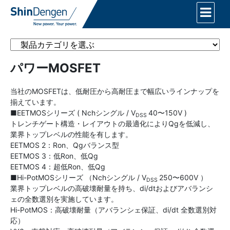
パワーMOSFET
当社のMOSFETは、低耐圧から高耐圧まで幅広いラインナップを
揃えています。
■EETMOSシリーズ ( Nchシングル / V
40〜150V )
DSS
トレンチゲート構造・レイアウトの最適化によりQgを低減し、
業界トップレベルの性能を有します。
EETMOS 2：Ron、Qgバランス型
EETMOS 3：低Ron、低Qg
EETMOS 4：超低Ron、低Qg
■Hi-PotMOSシリーズ （Nchシングル / V
250〜600V ）
DSS
業界トップレベルの高破壊耐量を持ち、di/dtおよびアバランシ
ェの全数選別を実施しています。
Hi-PotMOS：高破壊耐量（アバランシェ保証、di/dt 全数選別対
応）